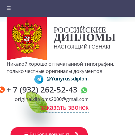
☰
Главная
РОССИЙСКИЕ
О компании
ДИПЛОМЫ
Цены на документы
НАСТОЯЩИЙ ГОЗНАК!
Вопросы и ответы
Никакой хорошо отпечатанной типографии,
Отзывы клиентов
только честные оригиналы документов
@Yuriyrussdiplom
Оплата и доставка
+ 7 (932) 262-52-43
Контакты
original.diploms2000@gmail.com
заказать звонок
☰ Выбери документ