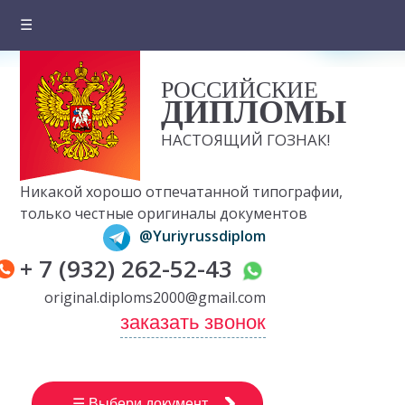
☰
Главная
РОССИЙСКИЕ
О компании
ДИПЛОМЫ
Цены на документы
НАСТОЯЩИЙ ГОЗНАК!
Вопросы и ответы
Никакой хорошо отпечатанной типографии,
Отзывы клиентов
только честные оригиналы документов
@Yuriyrussdiplom
Оплата и доставка
+ 7 (932) 262-52-43
Контакты
original.diploms2000@gmail.com
заказать звонок
☰ Выбери документ