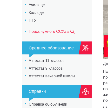
Училище
Колледж
ПТУ
Поиск нужного ССУЗа
Среднее образование
Аттестат 11 классов
Дл
Аттестат 9 классов
По
Аттестат вечерней школы
пр
ра
по
Справки
жи
по
Справка об обучении