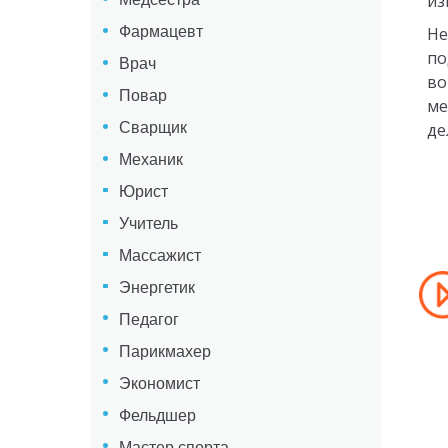
из
Фармацевт
Не
по
Врач
во
Повар
ме
Сварщик
де
Механик
Юрист
Учитель
Массажист
Энергетик
Педагог
Парикмахер
Экономист
Фельдшер
Мастер спорта