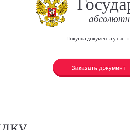
Госуда
абсолютн
Покупка документа у нас 
Заказать документ
идку