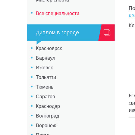
По
Все специальности
кв
Кл
Диплом в городе
Красноярск
Барнаул
Ижевск
Тольятти
Тюмень
Ес
Саратов
св
Краснодар
из
Волгоград
Воронеж