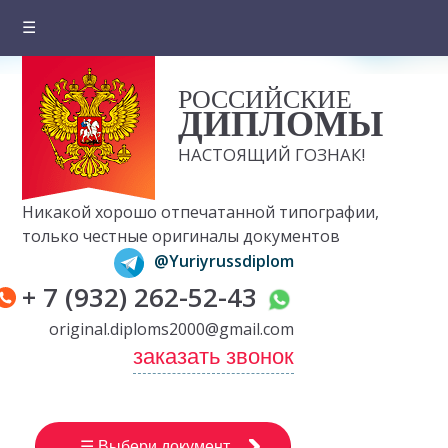
☰
Главная
РОССИЙСКИЕ
О компании
ДИПЛОМЫ
Цены на документы
НАСТОЯЩИЙ ГОЗНАК!
Вопросы и ответы
Никакой хорошо отпечатанной типографии,
Отзывы клиентов
только честные оригиналы документов
@Yuriyrussdiplom
Оплата и доставка
+ 7 (932) 262-52-43
Контакты
original.diploms2000@gmail.com
заказать звонок
☰ Выбери документ