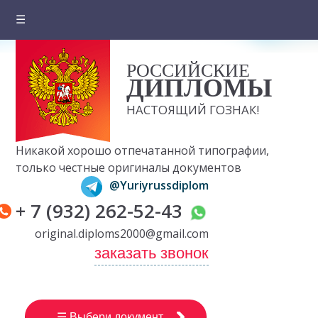
☰
Главная
РОССИЙСКИЕ
О компании
ДИПЛОМЫ
Цены на документы
НАСТОЯЩИЙ ГОЗНАК!
Вопросы и ответы
Никакой хорошо отпечатанной типографии,
Отзывы клиентов
только честные оригиналы документов
@Yuriyrussdiplom
Оплата и доставка
+ 7 (932) 262-52-43
Контакты
original.diploms2000@gmail.com
заказать звонок
☰ Выбери документ