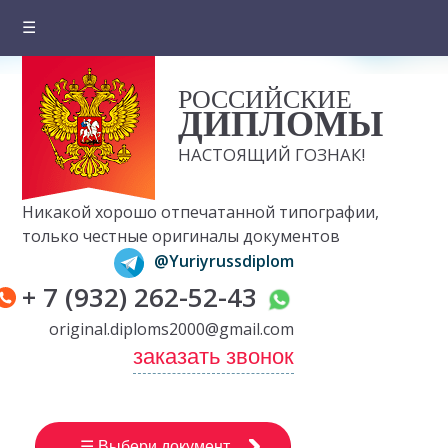
☰
Главная
РОССИЙСКИЕ
О компании
ДИПЛОМЫ
Цены на документы
НАСТОЯЩИЙ ГОЗНАК!
Вопросы и ответы
Никакой хорошо отпечатанной типографии,
Отзывы клиентов
только честные оригиналы документов
@Yuriyrussdiplom
Оплата и доставка
+ 7 (932) 262-52-43
Контакты
original.diploms2000@gmail.com
заказать звонок
☰ Выбери документ