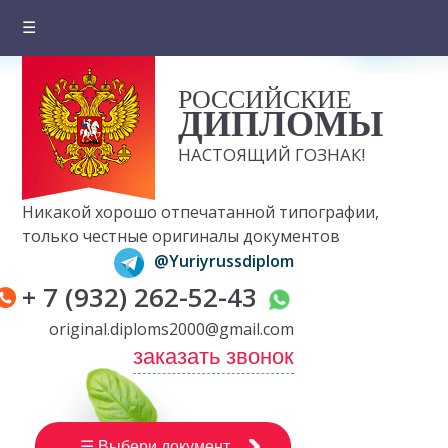
☰
Главная
РОССИЙСКИЕ
О компании
ДИПЛОМЫ
Цены на документы
НАСТОЯЩИЙ ГОЗНАК!
Вопросы и ответы
Никакой хорошо отпечатанной типографии,
Отзывы клиентов
только честные оригиналы документов
@Yuriyrussdiplom
Оплата и доставка
+ 7 (932) 262-52-43
Контакты
original.diploms2000@gmail.com
заказать звонок
☰ Выбери документ