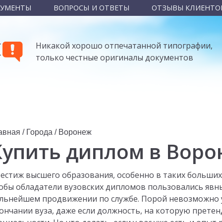
КУМЕНТЫ
ВОПРОСЫ И ОТВЕТЫ
ОТЗЫВЫ КЛИЕНТО
Ы
Никакой хорошо отпечатанной типографии,
только честные оригиналы документов
авная
/
Города
/
Воронеж
Купить диплом в Вор
естиж высшего образования, особенно в таких больших 
обы обладатели вузовских дипломов пользовались явн
льнейшем продвижении по службе. Порой невозможно ус
ончании вуза, даже если должность, на которую претен