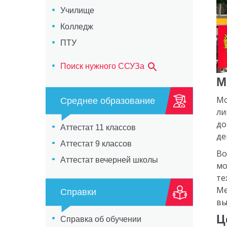
Училище
Колледж
ПТУ
Поиск нужного ССУЗа
М
Мо
Среднее образование
ли
до
Аттестат 11 классов
де
Аттестат 9 классов
Во
Аттестат вечерней школы
мо
те
Ме
Справки
вы
Ц
Справка об обучении