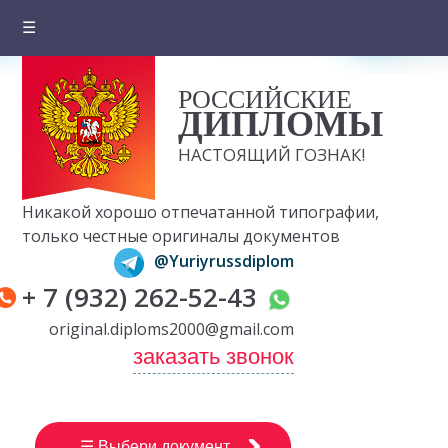
☰
Главная
РОССИЙСКИЕ
О компании
ДИПЛОМЫ
Цены на документы
НАСТОЯЩИЙ ГОЗНАК!
Вопросы и ответы
Никакой хорошо отпечатанной типографии,
Отзывы клиентов
только честные оригиналы документов
@Yuriyrussdiplom
Оплата и доставка
+ 7 (932) 262-52-43
Контакты
original.diploms2000@gmail.com
заказать звонок
☰ Выбери документ