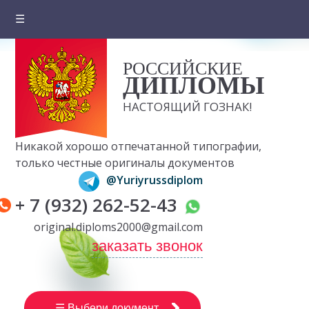
☰
Главная
РОССИЙСКИЕ
О компании
ДИПЛОМЫ
Цены на документы
НАСТОЯЩИЙ ГОЗНАК!
Вопросы и ответы
Никакой хорошо отпечатанной типографии,
Отзывы клиентов
только честные оригиналы документов
@Yuriyrussdiplom
Оплата и доставка
+ 7 (932) 262-52-43
Контакты
original.diploms2000@gmail.com
заказать звонок
☰ Выбери документ