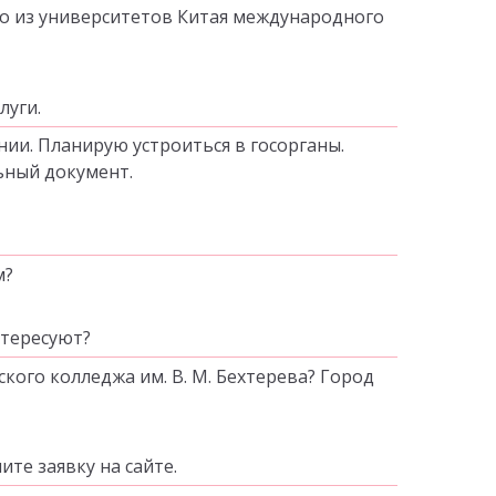
ого из университетов Китая международного
луги.
ии. Планирую устроиться в госорганы.
ьный документ.
м?
нтересуют?
ого колледжа им. В. М. Бехтерева? Город
те заявку на сайте.