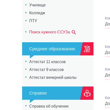
Училище
Колледж
Ко
ПТУ
До
Поиск нужного ССУЗа
Ко
Среднее образование
До
Аттестат 11 классов
Ко
Аттестат 9 классов
До
Аттестат вечерней школы
Справки
Ко
До
Справка об обучении