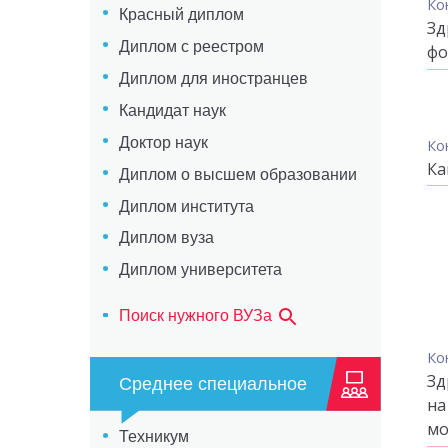
Ко
Красный диплом
Зд
Диплом с реестром
фо
Диплом для иностранцев
Кандидат наук
Доктор наук
Ко
Ка
Диплом о высшем образовании
Диплом института
Диплом вуза
Диплом университета
Поиск нужного ВУЗа
Ко
Зд
Среднее специальное
на
мо
Техникум