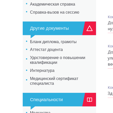
Академическая справка
Справка-вызов на сессию
Ко
До
Другие документы
ну
Бланк диплома, грамоты
Ко
Аттестат доцента
До
ул
Удостоверение о повышении
квалификации
ве
Интернатура
Медицинский сертификат
специалиста
Ко
Зд
Специальности
Медсестра