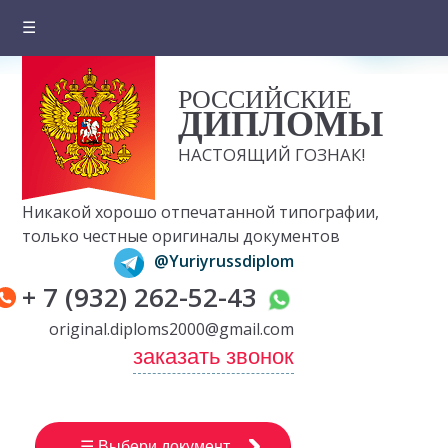
☰
Главная
РОССИЙСКИЕ
О компании
ДИПЛОМЫ
Цены на документы
НАСТОЯЩИЙ ГОЗНАК!
Вопросы и ответы
Никакой хорошо отпечатанной типографии,
Отзывы клиентов
только честные оригиналы документов
@Yuriyrussdiplom
Оплата и доставка
+ 7 (932) 262-52-43
Контакты
original.diploms2000@gmail.com
заказать звонок
☰ Выбери документ