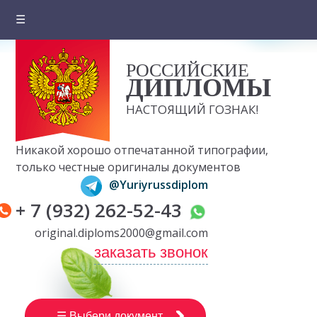
☰
Главная
РОССИЙСКИЕ
О компании
ДИПЛОМЫ
Цены на документы
НАСТОЯЩИЙ ГОЗНАК!
Вопросы и ответы
Никакой хорошо отпечатанной типографии,
Отзывы клиентов
только честные оригиналы документов
@Yuriyrussdiplom
Оплата и доставка
+ 7 (932) 262-52-43
Контакты
original.diploms2000@gmail.com
заказать звонок
☰ Выбери документ