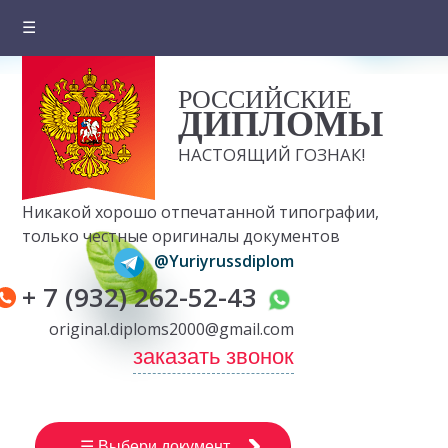
☰
Главная
РОССИЙСКИЕ
О компании
ДИПЛОМЫ
Цены на документы
НАСТОЯЩИЙ ГОЗНАК!
Вопросы и ответы
Никакой хорошо отпечатанной типографии,
Отзывы клиентов
только честные оригиналы документов
@Yuriyrussdiplom
Оплата и доставка
+ 7 (932) 262-52-43
Контакты
original.diploms2000@gmail.com
заказать звонок
☰ Выбери документ