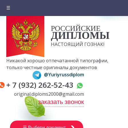
☰
Главная
РОССИЙСКИЕ
О компании
ДИПЛОМЫ
Цены на документы
НАСТОЯЩИЙ ГОЗНАК!
Вопросы и ответы
Никакой хорошо отпечатанной типографии,
Отзывы клиентов
только честные оригиналы документов
@Yuriyrussdiplom
Оплата и доставка
+ 7 (932) 262-52-43
Контакты
original.diploms2000@gmail.com
заказать звонок
☰ Выбери документ