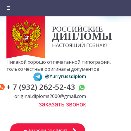
☰
Главная
РОССИЙСКИЕ
О компании
ДИПЛОМЫ
Цены на документы
НАСТОЯЩИЙ ГОЗНАК!
Вопросы и ответы
Никакой хорошо отпечатанной типографии,
Отзывы клиентов
только честные оригиналы документов
@Yuriyrussdiplom
Оплата и доставка
+ 7 (932) 262-52-43
Контакты
original.diploms2000@gmail.com
заказать звонок
☰ Выбери документ