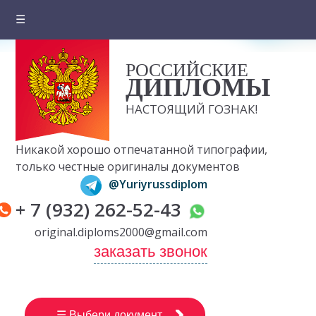
☰
Главная
РОССИЙСКИЕ
О компании
ДИПЛОМЫ
Цены на документы
НАСТОЯЩИЙ ГОЗНАК!
Вопросы и ответы
Никакой хорошо отпечатанной типографии,
Отзывы клиентов
только честные оригиналы документов
@Yuriyrussdiplom
Оплата и доставка
+ 7 (932) 262-52-43
Контакты
original.diploms2000@gmail.com
заказать звонок
☰ Выбери документ