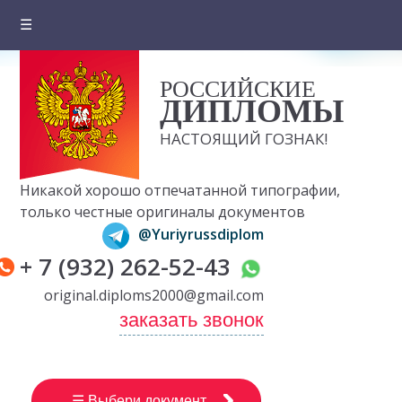
☰
Главная
РОССИЙСКИЕ
О компании
ДИПЛОМЫ
Цены на документы
НАСТОЯЩИЙ ГОЗНАК!
Вопросы и ответы
Никакой хорошо отпечатанной типографии,
Отзывы клиентов
только честные оригиналы документов
@Yuriyrussdiplom
Оплата и доставка
+ 7 (932) 262-52-43
Контакты
original.diploms2000@gmail.com
заказать звонок
☰ Выбери документ