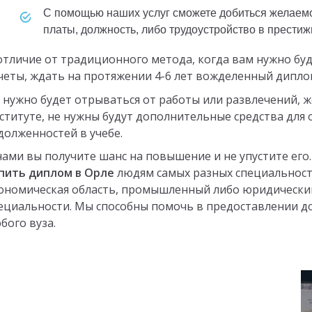
с помощью наших услуг сможете добиться желаемого (будь то повышение заработной
платы, должность, либо трудоустройство в прести
отличие от традиционного метода, когда вам нужно буд
четы, ждать на протяжении 4-6 лет вожделенный диплом,
 нужно будет отрываться от работы или развлечений, ж
ституте, не нужны будут дополнительные средства для
долженностей в учебе.
нами вы получите шанс на повышение и не упустите его
пить диплом в Орле
людям самых разных специальносте
ономическая область, промышленный либо юридический
ециальности. Мы способны помочь в предоставлении д
бого вуза.