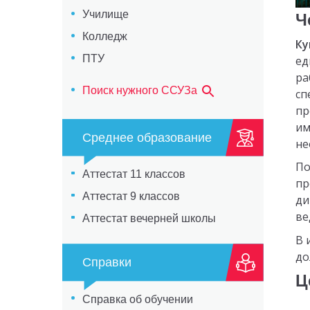
Училище
Ч
Колледж
Ку
ПТУ
ед
ра
Поиск нужного ССУЗа
сп
пр
им
Среднее образование
не
По
Аттестат 11 классов
пр
Аттестат 9 классов
ди
ве
Аттестат вечерней школы
В 
до
Справки
Ц
Справка об обучении