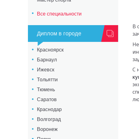
Все специальности
В 
Диплом в городе
за
Не
Красноярск
ин
за
Барнаул
С 
Ижевск
ку
Тольятти
эк
Тюмень
сп
лю
Саратов
Краснодар
Волгоград
Воронеж