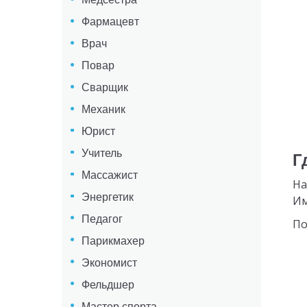
Фармацевт
Врач
Повар
Сварщик
Механик
Юрист
Учитель
Г
Массажист
На
Энергетик
Им
Педагог
По
Парикмахер
Экономист
Фельдшер
Мастер спорта