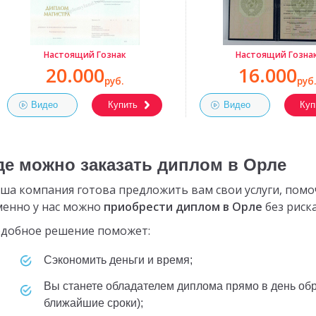
Настоящий Гознак
Настоящий Гозна
20.000
16.000
руб.
руб.
Видео
Купить
Видео
Куп
де можно заказать диплом в Орле
ша компания готова предложить вам свои услуги, пом
енно у нас можно
приобрести диплом в Орле
без риска
добное решение поможет:
сэкономить деньги и время;
вы станете обладателем диплома прямо в день обращения к нам (либо в самые
ближайшие сроки);