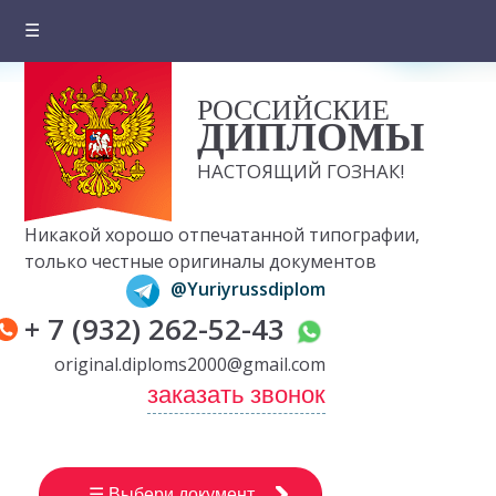
☰
Главная
РОССИЙСКИЕ
О компании
ДИПЛОМЫ
Цены на документы
НАСТОЯЩИЙ ГОЗНАК!
Вопросы и ответы
Никакой хорошо отпечатанной типографии,
Отзывы клиентов
только честные оригиналы документов
@Yuriyrussdiplom
Оплата и доставка
+ 7 (932) 262-52-43
Контакты
original.diploms2000@gmail.com
заказать звонок
☰ Выбери документ