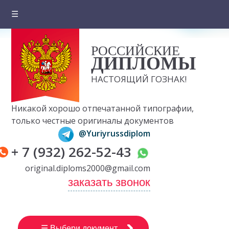
☰
Главная
РОССИЙСКИЕ
О компании
ДИПЛОМЫ
Цены на документы
НАСТОЯЩИЙ ГОЗНАК!
Вопросы и ответы
Никакой хорошо отпечатанной типографии,
Отзывы клиентов
только честные оригиналы документов
@Yuriyrussdiplom
Оплата и доставка
+ 7 (932) 262-52-43
Контакты
original.diploms2000@gmail.com
заказать звонок
☰ Выбери документ