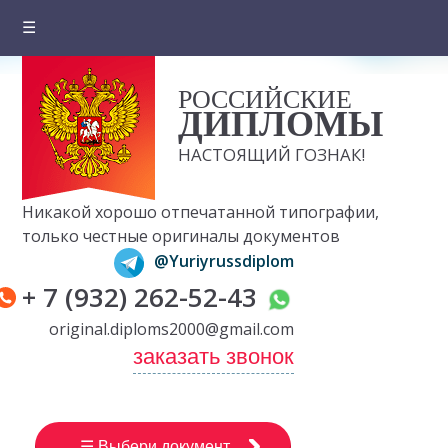
☰
Главная
РОССИЙСКИЕ
О компании
ДИПЛОМЫ
Цены на документы
НАСТОЯЩИЙ ГОЗНАК!
Вопросы и ответы
Никакой хорошо отпечатанной типографии,
Отзывы клиентов
только честные оригиналы документов
@Yuriyrussdiplom
Оплата и доставка
+ 7 (932) 262-52-43
Контакты
original.diploms2000@gmail.com
заказать звонок
☰ Выбери документ