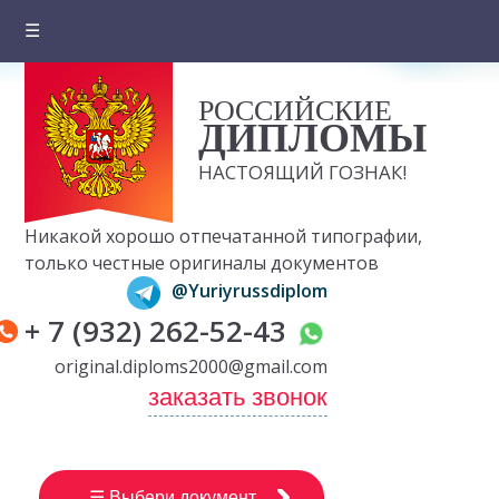
☰
Главная
РОССИЙСКИЕ
О компании
ДИПЛОМЫ
Цены на документы
НАСТОЯЩИЙ ГОЗНАК!
Вопросы и ответы
Никакой хорошо отпечатанной типографии,
Отзывы клиентов
только честные оригиналы документов
@Yuriyrussdiplom
Оплата и доставка
+ 7 (932) 262-52-43
Контакты
original.diploms2000@gmail.com
заказать звонок
☰ Выбери документ