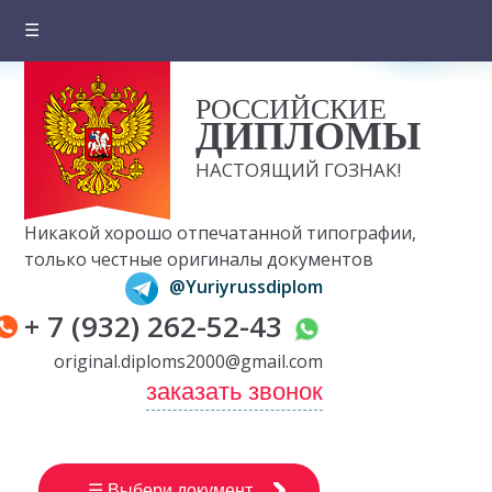
☰
Главная
РОССИЙСКИЕ
О компании
ДИПЛОМЫ
Цены на документы
НАСТОЯЩИЙ ГОЗНАК!
Вопросы и ответы
Никакой хорошо отпечатанной типографии,
Отзывы клиентов
только честные оригиналы документов
@Yuriyrussdiplom
Оплата и доставка
+ 7 (932) 262-52-43
Контакты
original.diploms2000@gmail.com
заказать звонок
☰ Выбери документ