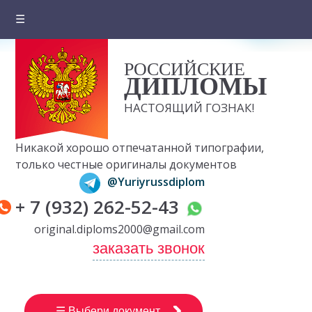
☰
Главная
РОССИЙСКИЕ
О компании
ДИПЛОМЫ
Цены на документы
НАСТОЯЩИЙ ГОЗНАК!
Вопросы и ответы
Никакой хорошо отпечатанной типографии,
Отзывы клиентов
только честные оригиналы документов
@Yuriyrussdiplom
Оплата и доставка
+ 7 (932) 262-52-43
Контакты
original.diploms2000@gmail.com
заказать звонок
☰ Выбери документ