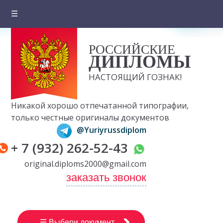
☰
Главная
РОССИЙСКИЕ
О компании
ДИПЛОМЫ
Цены на документы
НАСТОЯЩИЙ ГОЗНАК!
Вопросы и ответы
Никакой хорошо отпечатанной типографии,
Отзывы клиентов
только честные оригиналы документов
@Yuriyrussdiplom
Оплата и доставка
+ 7 (932) 262-52-43
Контакты
original.diploms2000@gmail.com
заказать звонок
☰ Выбери документ